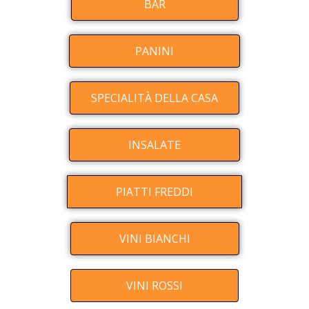
BAR
PANINI
SPECIALITÀ DELLA CASA
INSALATE
PIATTI FREDDI
VINI BIANCHI
VINI ROSSI